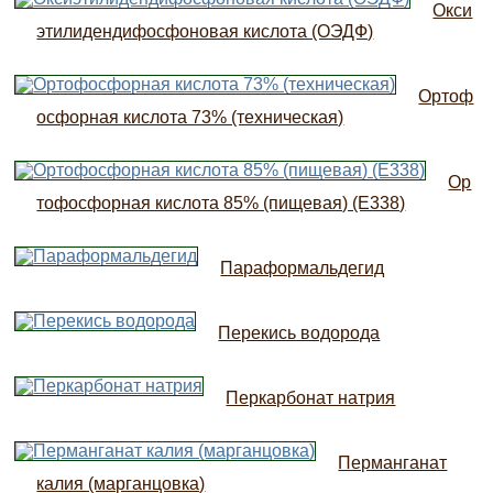
Окси
этилидендифосфоновая кислота (ОЭДФ)
Ортоф
осфорная кислота 73% (техническая)
Ор
тофосфорная кислота 85% (пищевая) (Е338)
Параформальдегид
Перекись водорода
Перкарбонат натрия
Перманганат
калия (марганцовка)