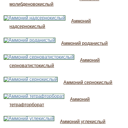
молибденовокислый
Аммоний
надсернокислый
Аммоний роданистый
Аммоний
серноватистокислый
Аммоний сернокислый
Аммоний
тетрафторборат
Аммоний углекислый