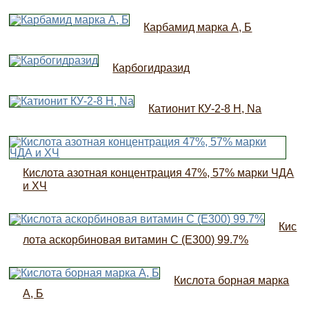
Карбамид марка А, Б
Карбогидразид
Катионит КУ-2-8 H, Na
Кислота азотная концентрация 47%, 57% марки ЧДА
и ХЧ
Кис
лота аскорбиновая витамин C (E300) 99.7%
Кислота борная марка
А, Б