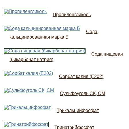
Пропиленгликоль
Сода
кальцинированная марка Б
Сода пищевая
(бикарбонат натрия)
Сорбат калия (Е202)
Сульфоуголь СК, СМ
Трикальцийфосфат
Тринатрийфосфат