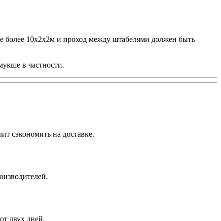
не более 10х2х2м и проход между штабелями должен быть
мукше в частности.
ит сэкономить на доставке.
роизводителей.
от двух дней.