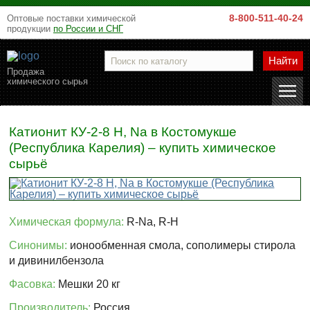
8-800-511-40-24
Оптовые поставки химической
продукции
по России и СНГ
Найти
Продажа
химического сырья
Катионит КУ-2-8 H, Na в Костомукше
(Республика Карелия) – купить химическое
сырьё
Химическая формула:
R-Na, R-H
Синонимы:
ионообменная смола, сополимеры стирола
и дивинилбензола
Фасовка:
Мешки 20 кг
Производитель:
Россия