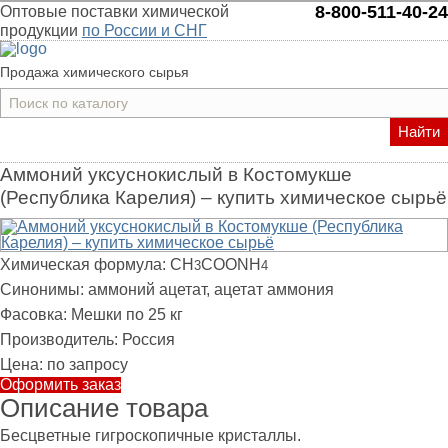
8-800-511-40-24
Оптовые поставки химической
продукции
по России и СНГ
Продажа химического сырья
Найти
Аммоний уксуснокислый в Костомукше
(Республика Карелия) – купить химическое сырьё
Химическая формула:
CH
COONH
3
4
Синонимы:
аммоний ацетат, ацетат аммония
Фасовка:
Мешки по 25 кг
Производитель:
Россия
Цена:
по запросу
Оформить заказ
Описание товара
Бесцветные гигроскопичные кристаллы.