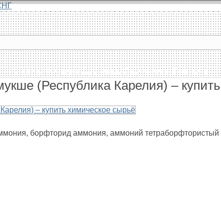
СНГ
Главная
Каталог
Доставка
О компании
Контакты
укше (Республика Карелия) – купит
ммония, борфторид аммония, аммоний тетраборфтористый