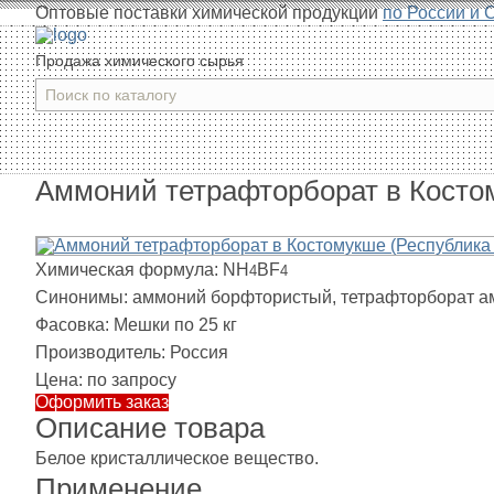
Оптовые поставки химической продукции
по России и 
Продажа химического сырья
Аммоний тетрафторборат в Костом
Химическая формула:
NH
BF
4
4
Синонимы:
аммоний борфтористый, тетрафторборат а
Фасовка:
Мешки по 25 кг
Производитель:
Россия
Цена:
по запросу
Оформить заказ
Описание товара
Белое кристаллическое вещество.
Применение