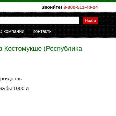
Звони́те!
8-800-511-40-24
Найти
О компании
Контакты
 в Костомукше (Республика
ергидроль
окубы 1000 л