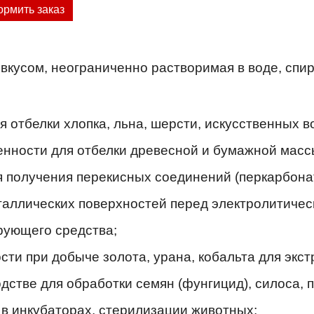
рмить заказ
вкусом, неограниченно растворимая в воде, спир
отбелки хлопка, льна, шерсти, искусственных во
ности для отбелки древесной и бумажной массы
получения перекисных соединений (перкарбонат
таллических поверхностей перед электролитичес
рующего средства;
 при добыче золота, урана, кобальта для экстра
дстве для обработки семян (фунгицид), силоса, 
в инкубаторах, стерилизации животных;