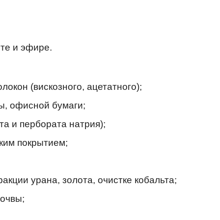
те и эфире.
локон (вискозного, ацетатного);
, офисной бумаги;
а и пербората натрия);
ким покрытием;
кции урана, золота, очистке кобальта;
почвы;