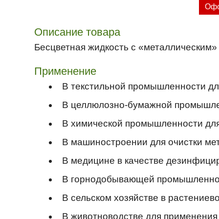
Офо
Описание товара
Бесцветная жидкость с «металлическим» 
Применение
В текстильной промышленности для 
В целлюлозно-бумажной промышлен
В химической промышленности для 
В машиностроении для очистки ме
В медицине в качестве дезинфици
В горнодобывающей промышленности
В сельском хозяйстве в растениево
В животноводстве для применения 