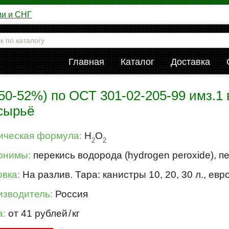
ии и СНГ
Главная
Каталог
Доставка
50-52%) по ОСТ 301-02-205-99 имз.1
 сырьё
ическая формула:
H
O
2
2
онимы:
перекись водорода (hydrogen peroxide), п
вка:
На разлив. Тара: канистры 10, 20, 30 л., евр
изводитель:
Россия
а:
от 41 рублей
/
кг