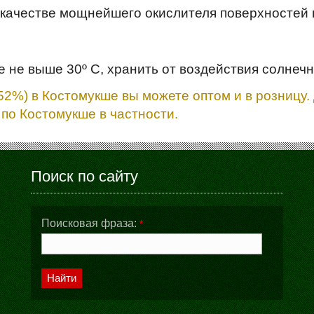
 качестве мощнейшего окислителя поверхностей 
 не выше 30º С, хранить от воздействия солнечн
52%) в Костомукше вы можете оптом и в розницу.
 по Костомукше в частности.
Поиск по сайту
Поисковая фраза:
*
Найти