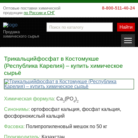
8-800-511-40-24
Оптовые поставки химической
продукции
по России и СНГ
Найти
Продажа
химического сырья
Трикальцийфосфат в Костомукше
(Республика Карелия) – купить химическое
сырьё
Химическая формула:
Ca
(PO
)
3
4
2
Синонимы:
ортофосфат кальция, фосфат кальция,
фосфорнокислый кальций
Фасовка:
Полипропиленовый мешок по 50 кг
Производитель:
Казахстан