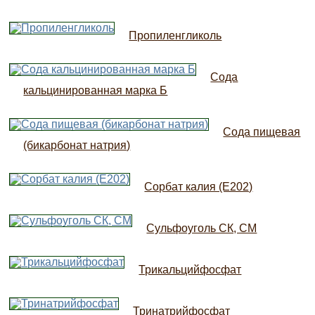
Пропиленгликоль
Сода
кальцинированная марка Б
Сода пищевая
(бикарбонат натрия)
Сорбат калия (Е202)
Сульфоуголь СК, СМ
Трикальцийфосфат
Тринатрийфосфат