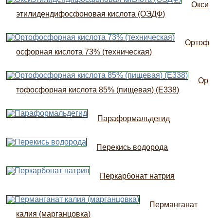
Окси
этилидендифосфоновая кислота (ОЭДФ)
Ортоф
осфорная кислота 73% (техническая)
Ор
тофосфорная кислота 85% (пищевая) (Е338)
Параформальдегид
Перекись водорода
Перкарбонат натрия
Перманганат
калия (марганцовка)