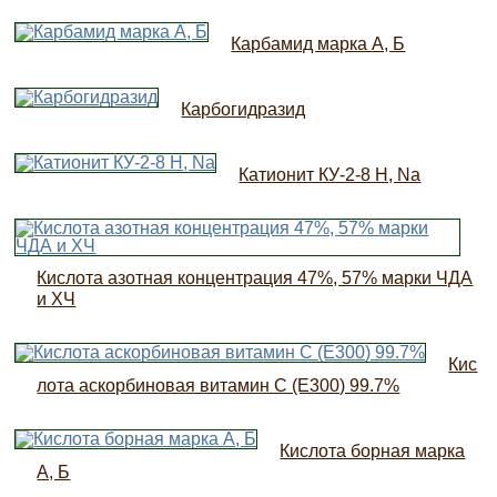
Карбамид марка А, Б
Карбогидразид
Катионит КУ-2-8 H, Na
Кислота азотная концентрация 47%, 57% марки ЧДА
и ХЧ
Кис
лота аскорбиновая витамин C (E300) 99.7%
Кислота борная марка
А, Б