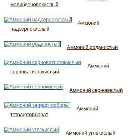
молибденовокислый
Аммоний
надсернокислый
Аммоний роданистый
Аммоний
серноватистокислый
Аммоний сернокислый
Аммоний
тетрафторборат
Аммоний углекислый