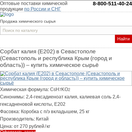
8-800-511-40-24
Оптовые поставки химической
продукции
по России и СНГ
Продажа химического сырья
Найти
Сорбат калия (Е202) в Севастополе
(Севастополь и республика Крым (город и
область)) – купить химическое сырьё
Химическая формула:
C
H
KO
6
7
2
Синонимы:
2,4-гексадиеноат калия, калиевая соль 2,4-
гексадненовой кислоты, Е202
Фасовка:
Коробка с п/э вкладышем, 25 кг
Производитель:
Китай
Цена:
от 270 рублей
/
кг