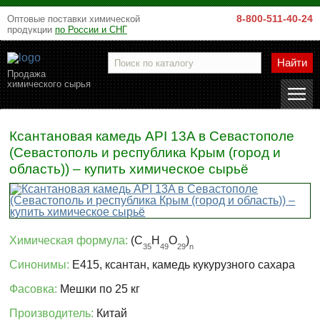
8-800-511-40-24
Оптовые поставки химической
продукции
по России и СНГ
Найти
Продажа
химического сырья
Ксантановая камедь API 13A в Севастополе
(Севастополь и республика Крым (город и
область)) – купить химическое сырьё
Химическая формула:
(C
H
O
)
35
49
29
n
Синонимы:
Е415, ксантан, камедь кукурузного сахара
Фасовка:
Мешки по 25 кг
Производитель:
Китай