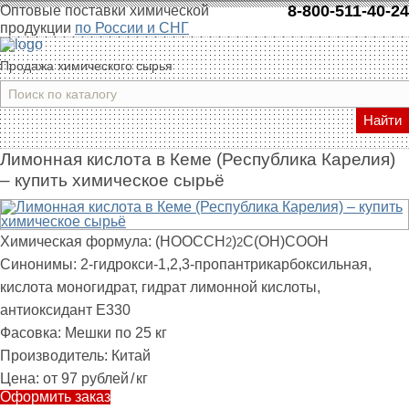
8-800-511-40-24
Оптовые поставки химической
продукции
по России и СНГ
Продажа химического сырья
Найти
Лимонная кислота в Кеме (Республика Карелия)
– купить химическое сырьё
Химическая формула:
(HOOCCH
)
C(OH)COOH
2
2
Синонимы:
2-гидрокси-1,2,3-пропантрикарбоксильная,
кислота моногидрат, гидрат лимонной кислоты,
антиоксидант E330
Фасовка:
Мешки по 25 кг
Производитель:
Китай
Цена:
от 97 рублей
/
кг
Оформить заказ