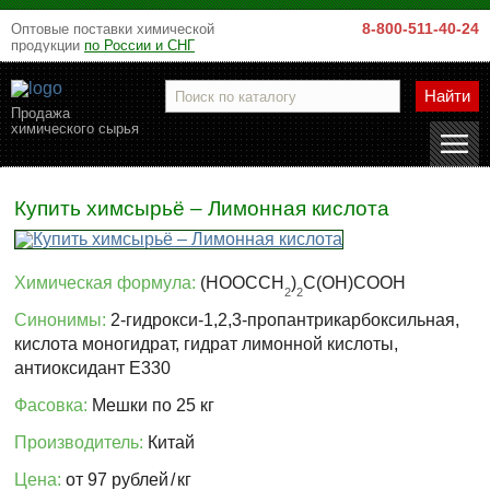
8-800-511-40-24
Оптовые поставки химической
продукции
по России и СНГ
Найти
Продажа
химического сырья
Купить химсырьё – Лимонная кислота
Химическая формула:
(HOOCCH
)
C(OH)COOH
2
2
Синонимы:
2-гидрокси-1,2,3-пропантрикарбоксильная,
кислота моногидрат, гидрат лимонной кислоты,
антиоксидант E330
Фасовка:
Мешки по 25 кг
Производитель:
Китай
Цена:
от 97 рублей
/
кг