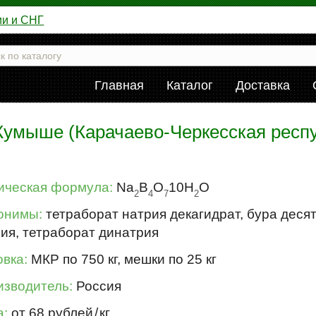
ии и СНГ
Главная
Каталог
Доставка
 Кумыше (Карачаево-Черкесская респу
ическая формула:
Na
B
O
10H
O
2
4
7
2
онимы:
тетраборат натрия декагидрат, бура деся
ия, тетраборат динатрия
вка:
МКР по 750 кг, мешки по 25 кг
изводитель:
Россия
а:
от 68 рублей
/
кг