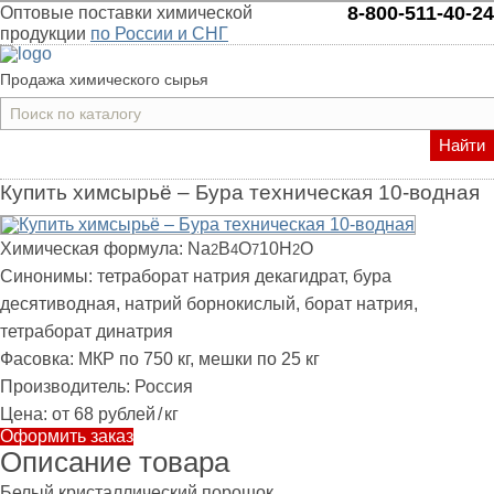
8-800-511-40-24
Оптовые поставки химической
продукции
по России и СНГ
Продажа химического сырья
Найти
Купить химсырьё – Бура техническая 10-водная
Химическая формула:
Na
B
O
10H
O
2
4
7
2
Синонимы:
тетраборат натрия декагидрат, бура
десятиводная, натрий борнокислый, борат натрия,
тетраборат динатрия
Фасовка:
МКР по 750 кг, мешки по 25 кг
Производитель:
Россия
Цена:
от 68 рублей
/
кг
Оформить заказ
Описание товара
Белый кристаллический порошок.