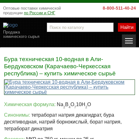
8-800-511-40-24
Оптовые поставки химической
продукции
по России и СНГ
Найти
Продажа
химического сырья
Бура техническая 10-водная в Али-
Бердуковском (Карачаево-Черкесская
республика) – купить химическое сырьё
Химическая формула:
Na
B
O
10H
O
2
4
7
2
Синонимы:
тетраборат натрия декагидрат, бура
десятиводная, натрий борнокислый, борат натрия,
тетраборат динатрия