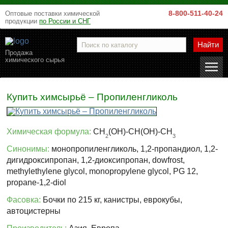
8-800-511-40-24
Оптовые поставки химической
продукции
по России и СНГ
Найти
Продажа
химического сырья
Купить химсырьё – Пропиленгликоль
Химическая формула:
СH
(OH)-СH(OH)-СH
2
3
Синонимы:
монопропиленгликоль, 1,2-пропандиол, 1,2-
дигидроксипропан, 1,2-диоксипропан, dowfrost,
methylethylene glycol, monopropylene glycol, PG 12,
propane-1,2-diol
Фасовка:
Бочки по 215 кг, канистры, еврокубы,
автоцистерны