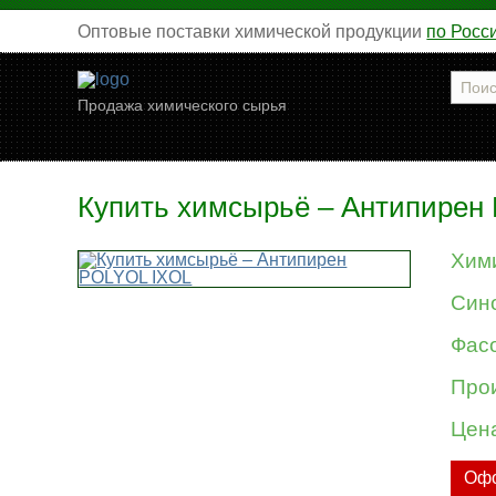
Оптовые поставки химической продукции
по Росс
Продажа химического сырья
Купить химсырьё – Антипирен
Хим
Син
Фасо
Про
Цен
Офо