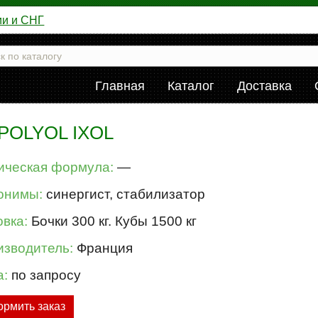
ии и СНГ
Главная
Каталог
Доставка
 POLYOL IXOL
ическая формула:
—
онимы:
синергист, стабилизатор
вка:
Бочки 300 кг. Кубы 1500 кг
изводитель:
Франция
а:
по запросу
рмить заказ