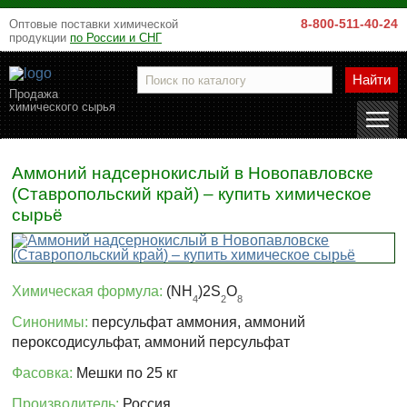
8-800-511-40-24
Оптовые поставки химической
продукции
по России и СНГ
Найти
Продажа
химического сырья
Аммоний надсернокислый в Новопавловске
(Ставропольский край) – купить химическое
сырьё
Химическая формула:
(NH
)2S
O
4
2
8
Синонимы:
персульфат аммония, аммоний
пероксодисульфат, аммоний персульфат
Фасовка:
Мешки по 25 кг
Производитель:
Россия