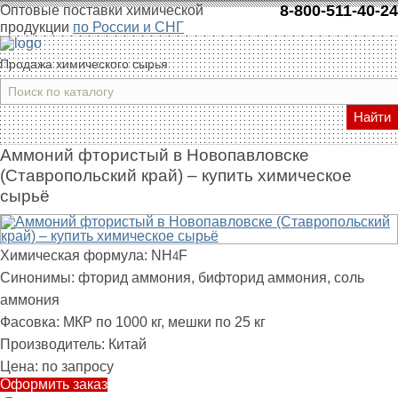
8-800-511-40-24
Оптовые поставки химической
продукции
по России и СНГ
Продажа химического сырья
Найти
Аммоний фтористый в Новопавловске
(Ставропольский край) – купить химическое
сырьё
Химическая формула:
NH
F
4
Синонимы:
фторид аммония, бифторид аммония, соль
аммония
Фасовка:
МКР по 1000 кг, мешки по 25 кг
Производитель:
Китай
Цена:
по запросу
Оформить заказ