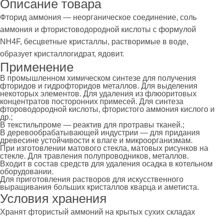
Описание товара
Фторид аммония — неорганическое соединение, соль
аммония и фтористоводородной кислоты с формулой
NH4F, бесцветные кристаллы, растворимые в воде,
образует кристаллогидрат, ядовит.
Применение
В промышленном химическом синтезе для получения
фторидов и гидрофторидов металлов. Для выделения
некоторых элементов. Для удаления из флюоритовых
концентратов посторонних примесей. Для синтеза
фтороводородной кислоты, фтористого аммония кислого и
др.;
В текстильпроме — реактив для протравы тканей.;
В деревообрабатывающей индустрии — для придания
древесине устойчивости к влаге и микроорганизмам.
При изготовлении матового стекла, матовых рисунков на
стекле. Для травления полупроводников, металлов.
Входит в состав средств для удаления осадка в котельном
оборудовании.
Для приготовления растворов для искусственного
выращивания больших кристаллов кварца и аметиста.
Условия хранения
Хранят фтористый аммоний на крытых сухих складах