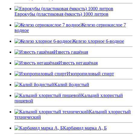
Еврокубы (пластиковая ёмкость) 1000 литров
Железо сернокислое 7
водное
Железо хлорное 6-водное
Известь гашёная
Известь негашёная
Изопропиловый спирт
Калий йодистый
Кальций хлористый
пищевой
Кальций хлористый
технический
Карбамид марка А, Б