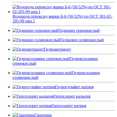
Водорода пероксид марки Б-6 (50-52%) по ОСТ 301-02-
205-99 имз.1
Гидразин сернокислый
Гидразин солянокислый
Гидроантрацит
Гидроксиламин
сернокислый
Гидроксиламин
солянокислый
Гидросульфит натрия
Гипохлорит кальция
Гипохлорит натрия
Глицерин