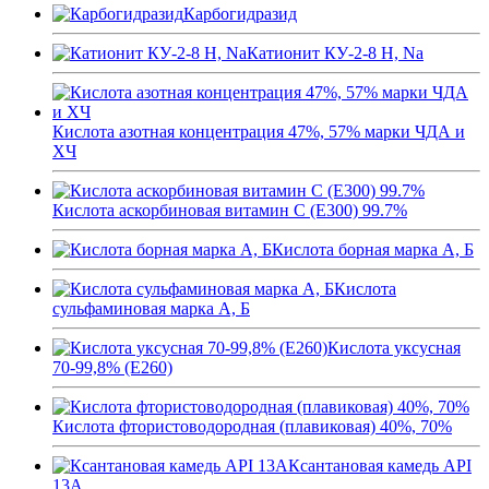
Карбогидразид
Катионит КУ-2-8 H, Na
Кислота азотная концентрация 47%, 57% марки ЧДА и
ХЧ
Кислота аскорбиновая витамин C (E300) 99.7%
Кислота борная марка А, Б
Кислота
сульфаминовая марка А, Б
Кислота уксусная
70-99,8% (Е260)
Кислота фтористоводородная (плавиковая) 40%, 70%
Ксантановая камедь API
13A