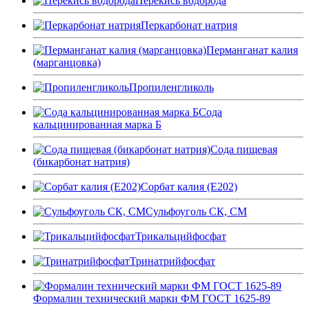
Перекись водорода
Перкарбонат натрия
Перманганат калия
(марганцовка)
Пропиленгликоль
Сода
кальцинированная марка Б
Сода пищевая
(бикарбонат натрия)
Сорбат калия (Е202)
Сульфоуголь СК, СМ
Трикальцийфосфат
Тринатрийфосфат
Формалин технический марки ФМ ГОСТ 1625-89