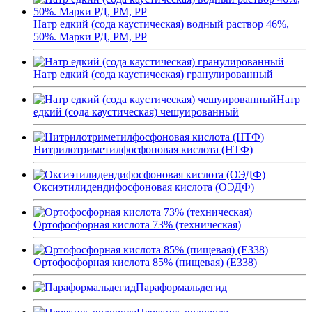
Натр едкий (сода каустическая) водный раствор 46%,
50%. Марки РД, РМ, РР
Натр едкий (сода каустическая) гранулированный
Натр
едкий (сода каустическая) чешуированный
Нитрилотриметилфосфоновая кислота (НТФ)
Оксиэтилидендифосфоновая кислота (ОЭДФ)
Ортофосфорная кислота 73% (техническая)
Ортофосфорная кислота 85% (пищевая) (Е338)
Параформальдегид