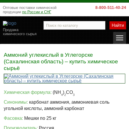
8-800-511-40-24
Оптовые поставки химической
продукции
по России и СНГ
Найти
Продажа
химического сырья
Аммоний углекислый в Углегорске
(Сахалинская область) – купить химическое
сырьё
Химическая формула:
(NH
)
CO
4
2
3
Синонимы:
карбонат аммония, аммониевая соль
угольной кислоты, аммоний карбонат
Фасовка:
Мешки по 25 кг
Производитель:
Россия