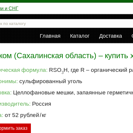
ии и СНГ
Главная
Каталог
Доставка
ом (Сахалинская область) – купить
ическая формула:
RSO
H, где R – органический 
3
онимы:
сульфированный уголь
вка:
Целлофановые мешки, запаянные герметично
изводитель:
Россия
а:
от 52 рублей
/
кг
рмить заказ