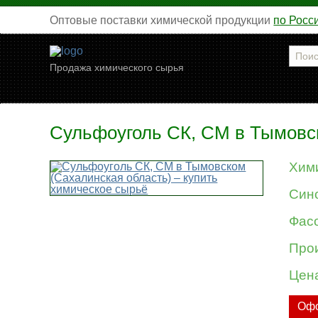
Оптовые поставки химической продукции
по Росс
Продажа химического сырья
Сульфоуголь СК, СМ в Тымовск
Хим
Син
Фасо
Про
Цен
Офо