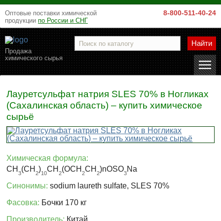
8-800-511-40-24
Оптовые поставки химической
продукции
по России и СНГ
Найти
Продажа
химического сырья
Лауретсульфат натрия SLES 70% в Ногликах
(Сахалинская область) – купить химическое
сырьё
Химическая формула:
CH
(CH
)
CH
(OCH
CH
)nOSO
Na
3
2
10
2
2
2
3
Синонимы:
sodium laureth sulfate, SLES 70%
Фасовка:
Бочки 170 кг
Производитель:
Китай