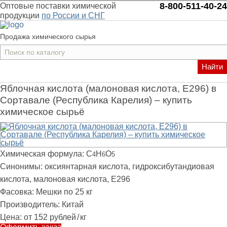
8-800-511-40-24
Оптовые поставки химической
продукции
по России и СНГ
Продажа химического сырья
Найти
Яблочная кислота (малоновая кислота, Е296) в
Сортавале (Республика Карелия) – купить
химическое сырьё
Химическая формула:
C
H
O
4
6
5
Синонимы:
оксиянтарная кислота, гидроксибутандиовая
кислота, малоновая кислота, Е296
Фасовка:
Мешки по 25 кг
Производитель:
Китай
Цена:
от 152 рублей
/
кг