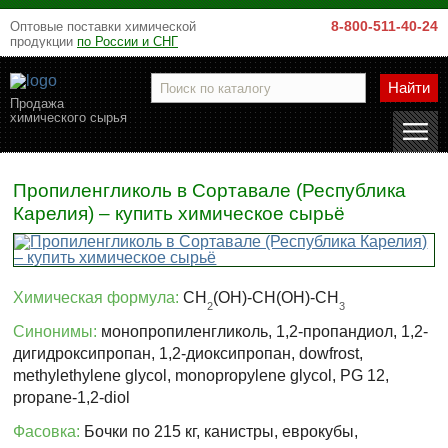
8-800-511-40-24
Оптовые поставки химической
продукции
по России и СНГ
Найти
Продажа
химического сырья
Пропиленгликоль в Сортавале (Республика
Карелия) – купить химическое сырьё
Химическая формула:
СH
(OH)-СH(OH)-СH
2
3
Синонимы:
монопропиленгликоль, 1,2-пропандиол, 1,2-
дигидроксипропан, 1,2-диоксипропан, dowfrost,
methylethylene glycol, monopropylene glycol, PG 12,
propane-1,2-diol
Фасовка:
Бочки по 215 кг, канистры, еврокубы,