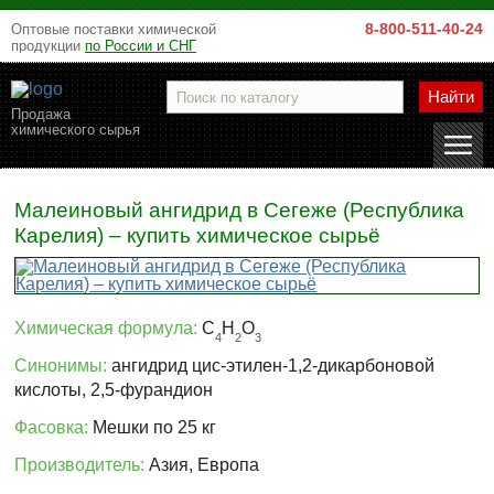
8-800-511-40-24
Оптовые поставки химической
продукции
по России и СНГ
Найти
Продажа
химического сырья
Малеиновый ангидрид в Сегеже (Республика
Карелия) – купить химическое сырьё
Химическая формула:
C
H
O
4
2
3
Синонимы:
ангидрид циc-этилен-1,2-дикарбоновой
кислоты, 2,5-фурандион
Фасовка:
Мешки по 25 кг
Производитель:
Азия, Европа