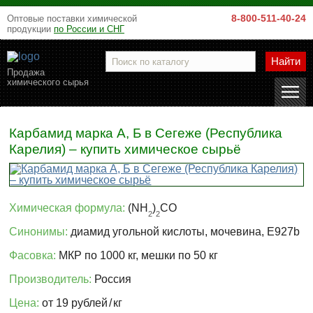
8-800-511-40-24
Оптовые поставки химической
продукции
по России и СНГ
Найти
Продажа
химического сырья
Карбамид марка А, Б в Сегеже (Республика
Карелия) – купить химическое сырьё
Химическая формула:
(NH
)
CO
2
2
Синонимы:
диамид угольной кислоты, мочевина, E927b
Фасовка:
МКР по 1000 кг, мешки по 50 кг
Производитель:
Россия
Цена:
от 19 рублей
/
кг