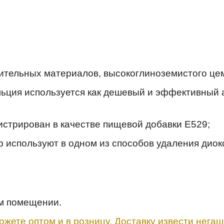
ительных материалов, высокоглиноземистого цеме
льция используется как дешевый и эффективный 
стрирован в качестве пищевой добавки E529;
используют в одном из способов удаления диок
ом помещении.
ожете оптом и в розницу. Доставку извести нега