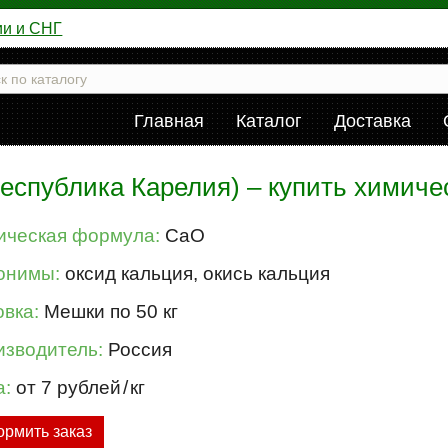
ии и СНГ
Главная
Каталог
Доставка
Республика Карелия) – купить химиче
ическая формула:
CaO
онимы:
оксид кальция, окись кальция
вка:
Мешки по 50 кг
изводитель:
Россия
а:
от 7 рублей
/
кг
рмить заказ