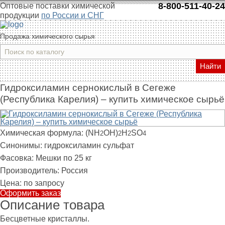
8-800-511-40-24
Оптовые поставки химической
продукции
по России и СНГ
Продажа химического сырья
Найти
Гидроксиламин сернокислый в Сегеже
(Республика Карелия) – купить химическое сырьё
Химическая формула:
(NH
OH)
H
SO
2
2
2
4
Синонимы:
гидроксиламин сульфат
Фасовка:
Мешки по 25 кг
Производитель:
Россия
Цена:
по запросу
Оформить заказ
Описание товара
Бесцветные кристаллы.