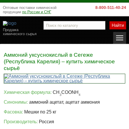
8-800-511-40-24
Оптовые поставки химической
продукции
по России и СНГ
Найти
Продажа
химического сырья
Аммоний уксуснокислый в Сегеже
(Республика Карелия) – купить химическое
сырьё
Химическая формула:
CH
COONH
3
4
Синонимы:
аммоний ацетат, ацетат аммония
Фасовка:
Мешки по 25 кг
Производитель:
Россия