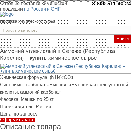
8-800-511-40-24
Оптовые поставки химической
продукции
по России и СНГ
Продажа химического сырья
Найти
Аммоний углекислый в Сегеже (Республика
Карелия) – купить химическое сырьё
Химическая формула:
(NH
)
CO
4
2
3
Синонимы:
карбонат аммония, аммониевая соль угольной
кислоты, аммоний карбонат
Фасовка:
Мешки по 25 кг
Производитель:
Россия
Цена:
по запросу
Оформить заказ
Описание товара