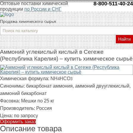
8-800-511-40-24
Оптовые поставки химической
продукции
по России и СНГ
Продажа химического сырья
Найти
Аммоний углекислый кислый в Сегеже
(Республика Карелия) – купить химическое сырьё
Химическая формула:
NH
HCO
4
3
Синонимы:
бикарбонат аммония, аммоний двууглекислый,
аммоний бикарбонат
Фасовка:
Мешки по 25 кг
Производитель:
Россия
Цена:
по запросу
Оформить заказ
Описание товара