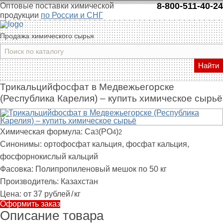
8-800-511-40-24
Оптовые поставки химической
продукции
по России и СНГ
Продажа химического сырья
Найти
Трикальцийфосфат в Медвежьегорске
(Республика Карелия) – купить химическое сырьё
Химическая формула:
Ca
(PO
)
3
4
2
Синонимы:
ортофосфат кальция, фосфат кальция,
фосфорнокислый кальций
Фасовка:
Полипропиленовый мешок по 50 кг
Производитель:
Казахстан
Цена:
от 37 рублей
/
кг
Оформить заказ
Описание товара