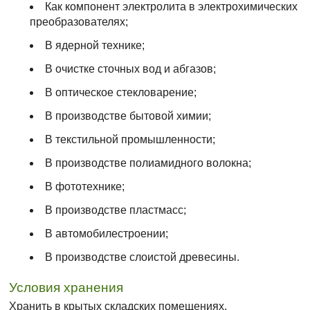
Как компонент электролита в электрохимических
преобразователях;
В ядерной технике;
В очистке сточных вод и абгазов;
В оптическое стекловарение;
В производстве бытовой химии;
В текстильной промышленности;
В производстве полиамидного волокна;
В фототехнике;
В производстве пластмасс;
В автомобилестроении;
В производстве слоистой древесины.
Условия хранения
Хранить в крытых складских помещениях,