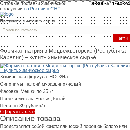
8-800-511-40-24
Оптовые поставки химической
продукции
по России и СНГ
Продажа химического сырья
Найти
Формиат натрия в Медвежьегорске (Республика
Карелия) – купить химическое сырьё
Химическая формула:
HCO
Na
2
Синонимы:
натрий муравьинокислый
Фасовка:
Мешки по 25 кг
Производитель:
Россия, Китай
Цена:
от 39 рублей
/
кг
Оформить заказ
Описание товара
Представляет собой кристаллический порошок белого или