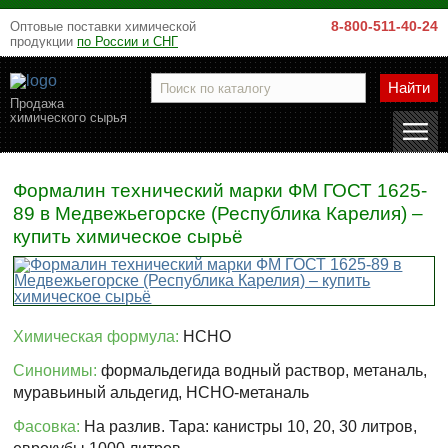
8-800-511-40-24
Оптовые поставки химической
продукции
по России и СНГ
Найти
Продажа
химического сырья
Формалин технический марки ФМ ГОСТ 1625-
89 в Медвежьегорске (Республика Карелия) –
купить химическое сырьё
Химическая формула:
HCHO
Синонимы:
формальдегида водный раствор, метаналь,
муравьиный альдегид, HCHO-метаналь
Фасовка:
На разлив. Тара: канистры 10, 20, 30 литров,