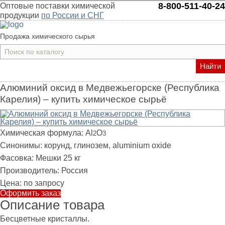
8-800-511-40-24
Оптовые поставки химической
продукции
по России и СНГ
Продажа химического сырья
Найти
Алюминий оксид в Медвежьегорске (Республика
Карелия) – купить химическое сырьё
Химическая формула:
Al
O
2
3
Синонимы:
корунд, глинозем, aluminium oxide
Фасовка:
Мешки 25 кг
Производитель:
Россия
Цена:
по запросу
Оформить заказ
Описание товара
Бесцветные кристаллы.