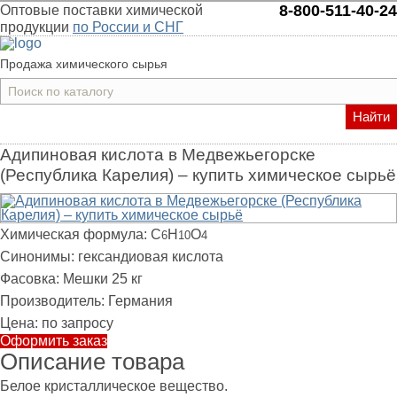
8-800-511-40-24
Оптовые поставки химической
продукции
по России и СНГ
Продажа химического сырья
Найти
Адипиновая кислота в Медвежьегорске
(Республика Карелия) – купить химическое сырьё
Химическая формула:
C
H
O
6
10
4
Синонимы:
гександиовая кислота
Фасовка:
Мешки 25 кг
Производитель:
Германия
Цена:
по запросу
Оформить заказ
Описание товара
Белое кристаллическое вещество.