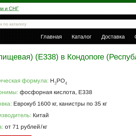
ии и СНГ
Главная
Каталог
Доставка
ищевая) (Е338) в Кондопоге (Республ
ическая формула:
H
PO
3
4
онимы:
фосфорная кислота, Е338
вка:
Еврокуб 1600 кг, канистры по 35 кг
изводитель:
Китай
а:
от 71 рублей
/
кг