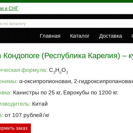
ии и СНГ
Главная
Каталог
Доставка
 Кондопоге (Республика Карелия) – 
ическая формула:
C
H
O
3
6
3
онимы:
α-оксипропионовая, 2-гидроксипропановая
вка:
Канистры по 25 кг, Еврокубы по 1200 кг.
изводитель:
Китай
а:
от 107 рублей
/
кг
рмить заказ