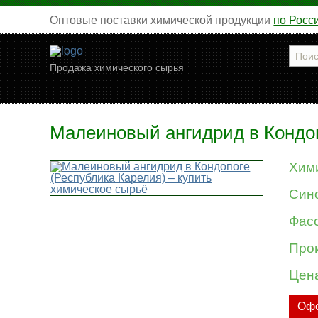
Оптовые поставки химической продукции
по Росс
Продажа химического сырья
Малеиновый ангидрид в Кондоп
Хим
Син
Фасо
Про
Цен
Офо