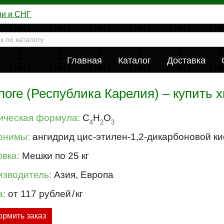
ии и СНГ
Главная
Каталог
Доставка
оге (Республика Карелия) – купить 
ическая формула:
C
H
O
4
2
3
онимы:
ангидрид циc-этилен-1,2-дикарбоновой к
вка:
Мешки по 25 кг
изводитель:
Азия, Европа
а:
от 117 рублей
/
кг
рмить заказ