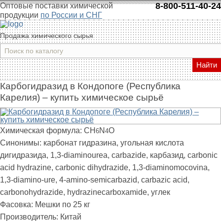
8-800-511-40-24
Оптовые поставки химической
продукции
по России и СНГ
Продажа химического сырья
Найти
Карбогидразид в Кондопоге (Республика
Карелия) – купить химическое сырьё
Химическая формула:
СН
N
О
6
4
Синонимы:
карбонат гидразина, угольная кислота
дигидразида, 1,3-diaminourea, carbazide, карбазид, carbonic
acid hydrazine, carbonic dihydrazide, 1,3-diaminomocovina,
1,3-diamino-ure, 4-amino-semicarbazid, carbazic acid,
carbonohydrazide, hydrazinecarboxamide, углек
Фасовка:
Мешки по 25 кг
Производитель:
Китай