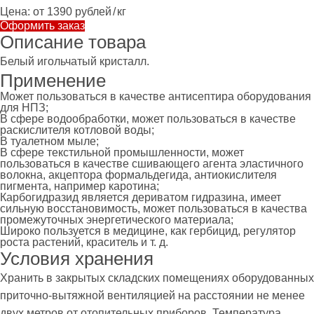
Цена:
от 1390 рублей
/
кг
Оформить заказ
Описание товара
Белый игольчатый кристалл.
Применение
Может пользоваться в качестве антисептира оборудования
для НПЗ;
В сфере водообработки, может пользоваться в качестве
раскислителя котловой воды;
В туалетном мыле;
В сфере текстильной промышленности, может
пользоваться в качестве сшивающего агента эластичного
волокна, акцептора формальдегида, антиокислителя
пигмента, например каротина;
Карбогидразид является дериватом гидразина, имеет
сильную восстановимость, может пользоваться в качества
промежуточных энергетического материала;
Широко пользуется в медицине, как гербицид, регулятор
роста растений, краситель и т. д.
Условия хранения
Хранить в закрытых складских помещениях оборудованных
приточно-вытяжной вентиляцией на расстоянии не менее
двух метров от отопительных приборов. Температура