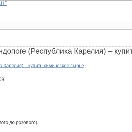
СНГ
Главная
Каталог
Доставка
О компании
Контакты
допоге (Республика Карелия) – купи
09
ого до розового).