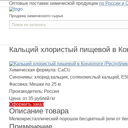
Оптовые поставки химической продукции
по России и 
Продажа химического сырья
Кальций хлористый пищевой в Кон
Химическая формула:
CaCl
2
Синонимы:
хлорид кальция, солянокислый кальций, Е5
Фасовка:
Мешки по 25 кг
Производитель:
Россия
Цена:
от 35 рублей
/
кг
Оформить заказ
Описание товара
Мелкокристаллический порошок бесцветный (или от бел
Применение