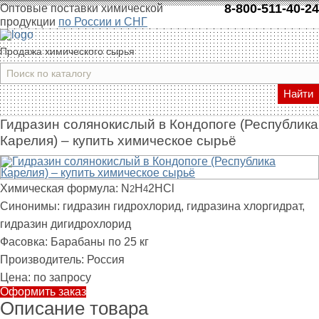
8-800-511-40-24
Оптовые поставки химической
продукции
по России и СНГ
Продажа химического сырья
Найти
Гидразин солянокислый в Кондопоге (Республика
Карелия) – купить химическое сырьё
Химическая формула:
N
H
2HCl
2
4
Синонимы:
гидразин гидрохлорид, гидразина хлоргидрат,
гидразин дигидрохлорид
Фасовка:
Барабаны по 25 кг
Производитель:
Россия
Цена:
по запросу
Оформить заказ
Описание товара