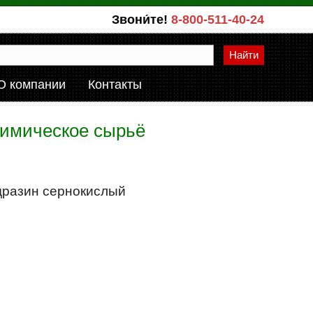
Звони́те!
8-800-511-40-24
Найти
О компании
Контакты
химическое сырьё
идразин сернокислый