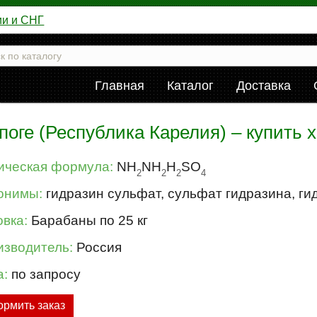
ии и СНГ
Главная
Каталог
Доставка
поге (Республика Карелия) – купить 
ическая формула:
NH
NH
H
SO
2
2
2
4
онимы:
гидразин сульфат, сульфат гидразина, г
вка:
Барабаны по 25 кг
изводитель:
Россия
а:
по запросу
рмить заказ