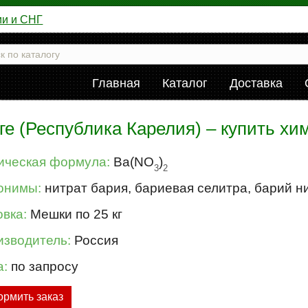
ии и СНГ
Главная
Каталог
Доставка
ге (Республика Карелия) – купить хи
ическая формула:
Ba(NO
)
3
2
онимы:
нитрат бария, бариевая селитра, барий н
вка:
Мешки по 25 кг
изводитель:
Россия
а:
по запросу
рмить заказ