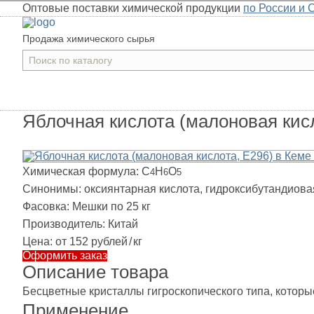
Оптовые поставки химической продукции
по России и 
Продажа химического сырья
Яблочная кислота (малоновая кисл
Химическая формула:
C
H
O
4
6
5
Синонимы:
оксиянтарная кислота, гидроксибутандиова
Фасовка:
Мешки по 25 кг
Производитель:
Китай
Цена:
от 152 рублей
/
кг
Оформить заказ
Описание товара
Бесцветные кристаллы гигроскопического типа, котор
Применение