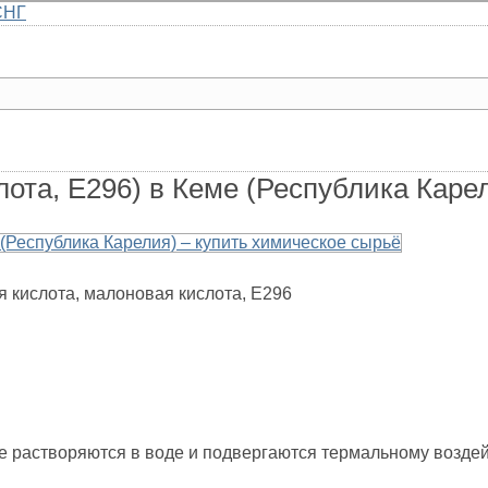
СНГ
Главная
Каталог
Доставка
О компании
Контакты
ота, Е296) в Кеме (Республика Каре
я кислота, малоновая кислота, Е296
ые растворяются в воде и подвергаются термальному возде