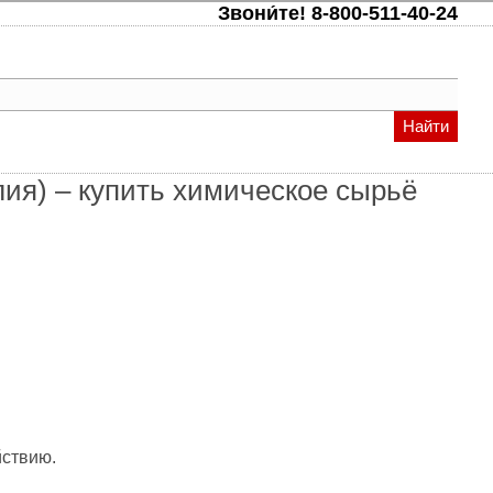
Звони́те!
8-800-511-40-24
Найти
лия) – купить химическое сырьё
йствию.