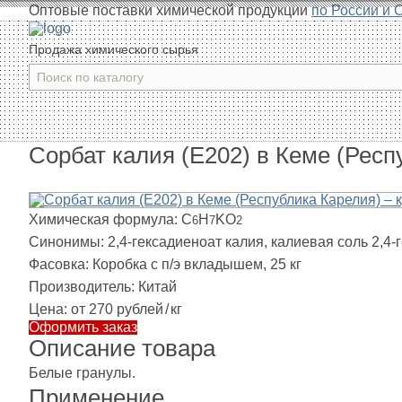
Оптовые поставки химической продукции
по России и 
Продажа химического сырья
Сорбат калия (Е202) в Кеме (Респ
Химическая формула:
C
H
KO
6
7
2
Синонимы:
2,4-гексадиеноат калия, калиевая соль 2,4
Фасовка:
Коробка с п/э вкладышем, 25 кг
Производитель:
Китай
Цена:
от 270 рублей
/
кг
Оформить заказ
Описание товара
Белые гранулы.
Применение