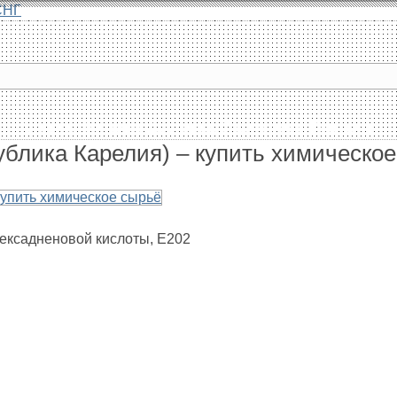
СНГ
Главная
Каталог
Доставка
О компании
Контакты
ублика Карелия) – купить химическо
-гексадненовой кислоты, Е202