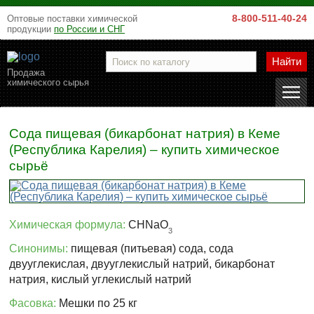
8-800-511-40-24
Оптовые поставки химической
продукции
по России и СНГ
Найти
Продажа
химического сырья
Сода пищевая (бикарбонат натрия) в Кеме
(Республика Карелия) – купить химическое
сырьё
Химическая формула:
CHNaO
3
Синонимы:
пищевая (питьевая) сода, сода
двууглекислая, двууглекислый натрий, бикарбонат
натрия, кислый углекислый натрий
Фасовка:
Мешки по 25 кг