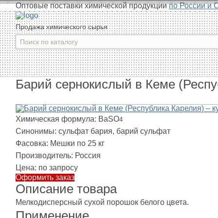
Оптовые поставки химической продукции
по России и 
Продажа химического сырья
Барий сернокислый в Кеме (Респу
Химическая формула:
BaSO
4
Синонимы:
сульфат бария, барий сульфат
Фасовка:
Мешки по 25 кг
Производитель:
Россия
Цена:
по запросу
Оформить заказ
Описание товара
Мелкодисперсный сухой порошок белого цвета.
Применение